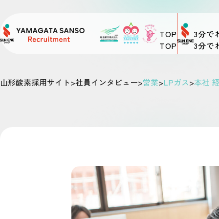
TOP
3分で
山形酸素採用サイト
>
社員インタビュー
>
営業
>
LPガス
>
本社 