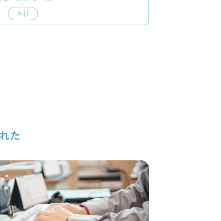
本社
れた