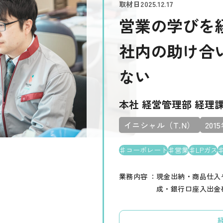
取材日
2025.12.17
営業の学びを
社内の助け合
ない
本社 経営管理部 経理課
イニシャル（T.N）
201
コーポレート
営業
LPガス
業務内容
現金出納・商品仕入
成・銀行口座入出金