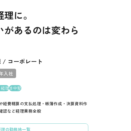
経理に。
いがあるのは変わら
 / コーポレート
5年入社
経理
中堅
や経費精算の支払処理・帳簿作成・決算資料作
確認など経理業務全般
経理の勤務地一覧